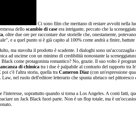
Ci sono film che meritano di restare avvolti nella luc
premessa dello
scambio di case
era intrigante, peccato che la sceneggiatu
ta
, oltre due ore per raccontare due storielle che, onestamente, poteva
ale", e a quel punto si è già capito al 100% come andrà a finire, battut
lto, ma stavolta il prodotto è scadente. I dialoghi sono un'accozzaglia
'unica ad uscirne con un minimo di credibilità nonostante la sceneggiatura
mo. Black come protagonista romantico? No, grazie. Il suo volto è progr
ancanza di chimica
tra i due è palpabile al contrario del rapporto tra Ir
i c'è l'altra storia, quella tra
Cameron Diaz
(con un'espressione qua
Law, nel ruolo dell'editore letterario che spunta ubriaco nel pittoresco
e l'interesse, soprattutto quando si torna a Los Angeles. A conti fatti, 
r baciare un Jack Black fuori parte. Non è un flop totale, ma è un'occa
onato.