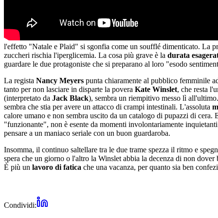
l'effetto "Natale e Plaid" si sgonfia come un soufflé dimenticato. La 
zuccheri rischia l'iperglicemia. La cosa più grave è la
durata esagera
guardare le due protagoniste che si preparano al loro "esodo sentiment
La regista
Nancy Meyers
punta chiaramente al pubblico femminile adu
tanto per non lasciare in disparte la povera
Kate Winslet
, che resta l
(interpretato da
Jack Black
), sembra un riempitivo messo lì all'ulti
sembra che stia per avere un attacco di crampi intestinali. L'assoluta
m
calore umano e non sembra uscito da un catalogo di pupazzi di cera. E po
"funzionante", non è esente da momenti involontariamente inquietanti. 
pensare a un maniaco seriale con un buon guardaroba.
Insomma, il continuo saltellare tra le due trame spezza il ritmo e spegn
spera che un giorno o l'altro la Winslet abbia la decenza di non dove
È più un
lavoro di fatica
che una vacanza, per quanto sia ben confezi
Condividi: