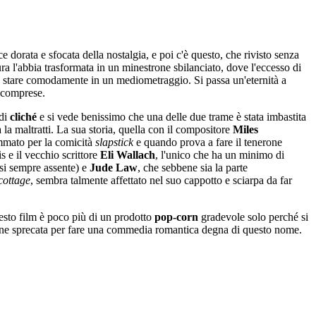
e dorata e sfocata della nostalgia, e poi c'è questo, che rivisto senza
ra l'abbia trasformata in un minestrone sbilanciato, dove l'eccesso di
no stare comodamente in un mediometraggio. Si passa un'eternità a
e comprese.
 di
cliché
e si vede benissimo che una delle due trame è stata imbastita
 la maltratti. La sua storia, quella con il compositore
Miles
ammato per la comicità
slapstick
e quando prova a fare il tenerone
is e il vecchio scrittore
Eli Wallach
, l'unico che ha un minimo di
si sempre assente) e
Jude Law
, che sebbene sia la parte
cottage
, sembra talmente affettato nel suo cappotto e sciarpa da far
questo film è poco più di un prodotto
pop-corn
gradevole solo perché si
sione sprecata per fare una commedia romantica degna di questo nome.