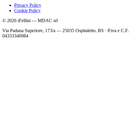
Privacy Policy
Cookie Policy
©
2026
iFellini
—
MDAC srl
Via Padana Superiore, 173/a — 25035 Ospitaletto, BS
·
P.iva e C.F.
04333340984