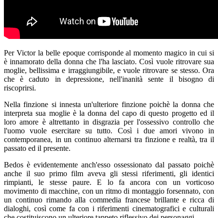
Per Victor la belle epoque corrisponde al momento magico in cui si
è innamorato della donna che l'ha lasciato. Così vuole ritrovare sua
moglie, bellissima e irraggiungibile, e vuole ritrovare se stesso. Ora
che è caduto in depressione, nell'inanità sente il bisogno di
riscoprirsi.
Nella finzione si innesta un'ulteriore finzione poichè la donna che
interpreta sua moglie è la donna del capo di questo progetto ed il
loro amore è altrettanto in disgrazia per l'ossessivo controllo che
l'uomo vuole esercitare su tutto. Così i due amori vivono in
contemporanea, in un continuo alternarsi tra finzione e realtà, tra il
passato ed il presente.
Bedos è evidentemente anch'esso ossessionato dal passato poichè
anche il suo primo film aveva gli stessi riferimenti, gli identici
rimpianti, le stesse paure. E lo fa ancora con un vorticoso
movimento di macchine, con un ritmo di montaggio forsennato, con
un continuo rimando alla commedia francese brillante e ricca di
dialoghi, così come fa con i riferimenti cinematografici e culturali
che costituiscono un ulteriore tappeto riflessivo dei personaggi.