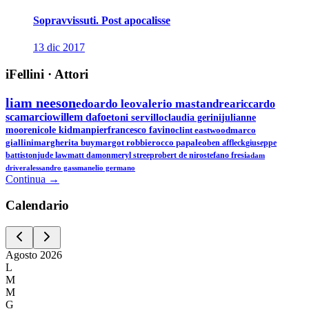
Sopravvissuti. Post apocalisse
13 dic 2017
iFellini
·
Attori
liam neeson
edoardo leo
valerio mastandrea
riccardo
scamarcio
willem dafoe
toni servillo
claudia gerini
julianne
moore
nicole kidman
pierfrancesco favino
clint eastwood
marco
giallini
margherita buy
margot robbie
rocco papaleo
ben affleck
giuseppe
battiston
jude law
matt damon
meryl streep
robert de niro
stefano fresi
adam
driver
alessandro gassman
elio germano
Continua →
Calen
dario
Agosto
2026
L
M
M
G