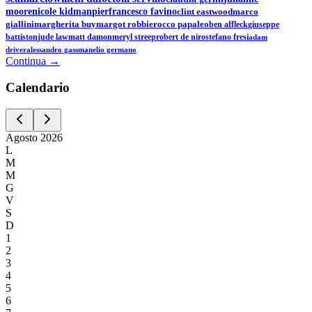
moore
nicole kidman
pierfrancesco favino
clint eastwood
marco
giallini
margherita buy
margot robbie
rocco papaleo
ben affleck
giuseppe
battiston
jude law
matt damon
meryl streep
robert de niro
stefano fresi
adam
driver
alessandro gassman
elio germano
Continua →
Calen
dario
Agosto
2026
L
M
M
G
V
S
D
1
2
3
4
5
6