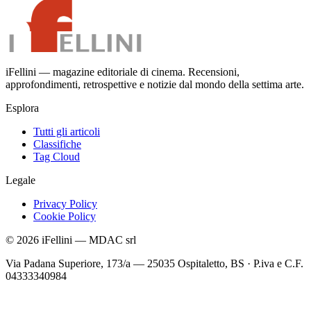
iFellini — magazine editoriale di cinema. Recensioni,
approfondimenti, retrospettive e notizie dal mondo della settima arte.
Esplora
Tutti gli articoli
Classifiche
Tag Cloud
Legale
Privacy Policy
Cookie Policy
©
2026
iFellini
—
MDAC srl
Via Padana Superiore, 173/a — 25035 Ospitaletto, BS
·
P.iva e C.F.
04333340984