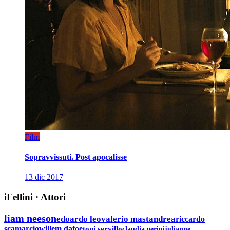
Film
Sopravvissuti. Post apocalisse
13 dic 2017
iFellini
·
Attori
liam neeson
edoardo leo
valerio mastandrea
riccardo
scamarcio
willem dafoe
toni servillo
claudia gerini
julianne