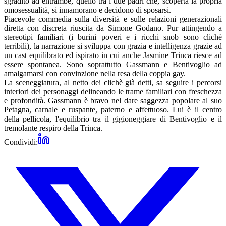
sgradito ad entrambe, quello tra i due padri che, scoperta la propria
omosessualità, si innamorano e decidono di sposarsi.
Piacevole commedia sulla diversità e sulle relazioni generazionali
diretta con discreta riuscita da Simone Godano. Pur attingendo a
stereotipi familiari (i burini poveri e i ricchi snob sono clichè
terribili), la narrazione si sviluppa con grazia e intelligenza grazie ad
un cast equilibrato ed ispirato in cui anche Jasmine Trinca riesce ad
essere spontanea. Sono soprattutto Gassmann e Bentivoglio ad
amalgamarsi con convinzione nella resa della coppia gay.
La sceneggiatura, al netto dei clichè già detti, sa seguire i percorsi
interiori dei personaggi delineando le trame familiari con freschezza
e profondità. Gassmann è bravo nel dare saggezza popolare al suo
Petagna, carnale e ruspante, paterno e affettuoso. Lui è il centro
della pellicola, l'equilibrio tra il gigioneggiare di Bentivoglio e il
tremolante respiro della Trinca.
Condividi: