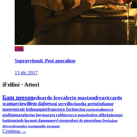
Film
Sopravvissuti. Post apocalisse
13 dic 2017
iFellini
·
Attori
liam neeson
edoardo leo
valerio mastandrea
riccardo
scamarcio
willem dafoe
toni servillo
claudia gerini
julianne
moore
nicole kidman
pierfrancesco favino
clint eastwood
marco
giallini
margherita buy
margot robbie
rocco papaleo
ben affleck
giuseppe
battiston
jude law
matt damon
meryl streep
robert de niro
stefano fresi
adam
driver
alessandro gassman
elio germano
Continua →