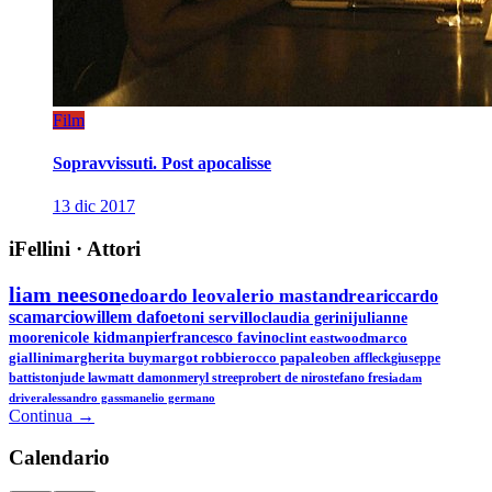
Film
Sopravvissuti. Post apocalisse
13 dic 2017
iFellini
·
Attori
liam neeson
edoardo leo
valerio mastandrea
riccardo
scamarcio
willem dafoe
toni servillo
claudia gerini
julianne
moore
nicole kidman
pierfrancesco favino
clint eastwood
marco
giallini
margherita buy
margot robbie
rocco papaleo
ben affleck
giuseppe
battiston
jude law
matt damon
meryl streep
robert de niro
stefano fresi
adam
driver
alessandro gassman
elio germano
Continua →
Calen
dario