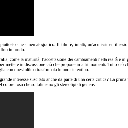
ttosto che cinematografico. Il film è, infatti, un'acutissima riflessio
 fino in fondo.
afia, come la maturità, l’accettazione dei cambiamenti nella realtà e in
mettere in discussione ciò che propone in altri momenti. Tutto ciò che s
ia con quest'ultima trasformata in uno stereotipo.
ande interesse suscitato anche da parte di una certa critica? La prima v
l colore rosa che sottolineano gli stereotipi di genere.