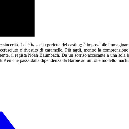
e sincerità. Lei è
la
scelta perfetta del casting; è impossibile immaginare
ccresciuto e rivestito di caramelle. Più tardi, mentre la comprensione
quente, il regista Noah Baumbach. Da un sorriso accecante a una sola l
à di Ken che passa dalla dipendenza da Barbie ad un folle modello machis