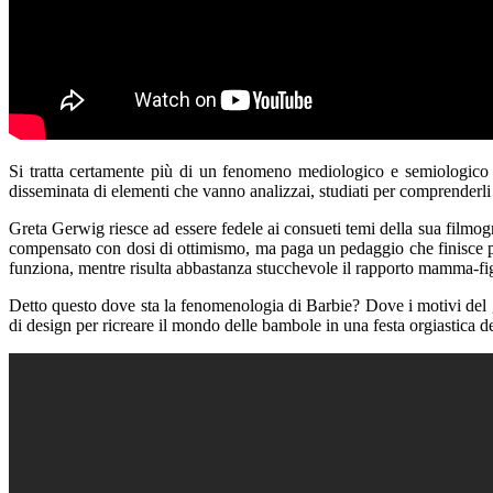
Si tratta certamente più di un fenomeno mediologico e semiologico piu
disseminata di elementi che vanno analizzai, studiati per comprenderli
Greta Gerwig riesce ad essere fedele ai consueti temi della sua filmogr
compensato con dosi di ottimismo, ma paga un pedaggio che finisce per 
funziona, mentre risulta abbastanza stucchevole il rapporto mamma-figl
Detto questo dove sta la fenomenologia di Barbie? Dove i motivi del gr
di design per ricreare il mondo delle bambole in una festa orgiastica de