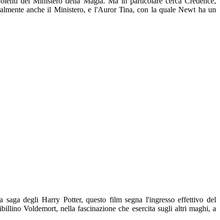
iolenti del Ministero della Magia. Ma in particolare cerca Credence,
almente anche il Ministero, e l'Auror Tina, con la quale Newt ha un
 saga degli Harry Potter, questo film segna l'ingresso effettivo del
illino Voldemort, nella fascinazione che esercita sugli altri maghi, a