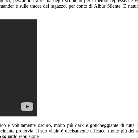
uaci, pescando tra le fila degli scontenti per i metodi repressivi e v
nder è sulle tracce del ragazzo, per conto di Albus Silente. E natur
co e volutamente oscuro, molto più dark e goticheggiante di tutta la
nante protervia. Il suo vilain è decisamente efficace, molto più del sib
mo sguardo repulsione