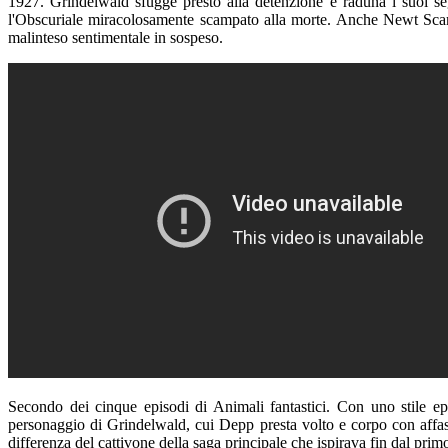
1927. Grindelwald sfugge presto alla detenzione e raduna i suoi seg
l'Obscuriale miracolosamente scampato alla morte. Anche Newt Scama
malinteso sentimentale in sospeso.
Secondo dei cinque episodi di Animali fantastici. Con uno stile epi
personaggio di Grindelwald, cui Depp presta volto e corpo con affasci
differenza del cattivone della saga principale che ispirava fin dal pri