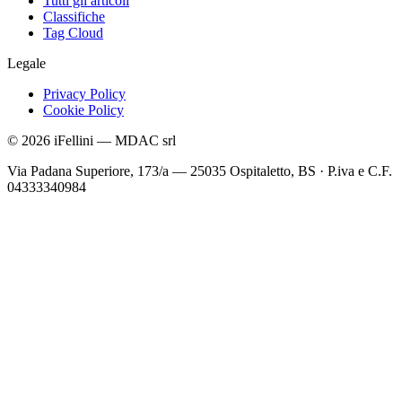
Tutti gli articoli
Classifiche
Tag Cloud
Legale
Privacy Policy
Cookie Policy
©
2026
iFellini
—
MDAC srl
Via Padana Superiore, 173/a — 25035 Ospitaletto, BS
·
P.iva e C.F.
04333340984