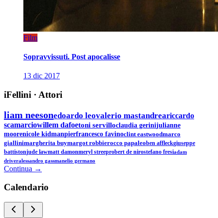
Film
Sopravvissuti. Post apocalisse
13 dic 2017
iFellini
·
Attori
liam neeson
edoardo leo
valerio mastandrea
riccardo
scamarcio
willem dafoe
toni servillo
claudia gerini
julianne
moore
nicole kidman
pierfrancesco favino
clint eastwood
marco
giallini
margherita buy
margot robbie
rocco papaleo
ben affleck
giuseppe
battiston
jude law
matt damon
meryl streep
robert de niro
stefano fresi
adam
driver
alessandro gassman
elio germano
Continua →
Calen
dario