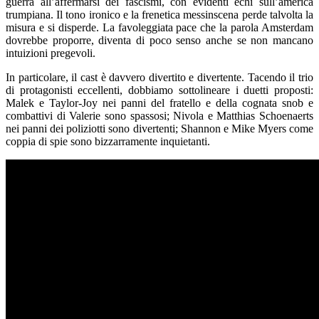
guerra all’affermarsi dei fascismi, con evidenti echi sull’america
trumpiana. Il tono ironico e la frenetica messinscena perde talvolta la
misura e si disperde. La favoleggiata pace che la parola Amsterdam
dovrebbe proporre, diventa di poco senso anche se non mancano
intuizioni pregevoli.
In particolare, il cast è davvero divertito e divertente. Tacendo il trio
di protagonisti eccellenti, dobbiamo sottolineare i duetti proposti:
Malek e Taylor-Joy nei panni del fratello e della cognata snob e
combattivi di Valerie sono spassosi; Nivola e Matthias Schoenaerts
nei panni dei poliziotti sono divertenti; Shannon e Mike Myers come
coppia di spie sono bizzarramente inquietanti.