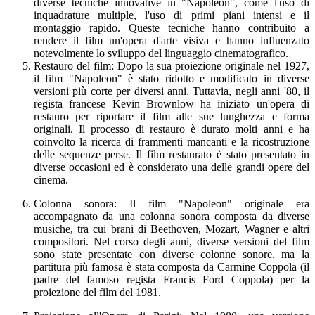
diverse tecniche innovative in "Napoleon", come l'uso di
inquadrature multiple, l'uso di primi piani intensi e il
montaggio rapido. Queste tecniche hanno contribuito a
rendere il film un'opera d'arte visiva e hanno influenzato
notevolmente lo sviluppo del linguaggio cinematografico.
Restauro del film: Dopo la sua proiezione originale nel 1927,
il film "Napoleon" è stato ridotto e modificato in diverse
versioni più corte per diversi anni. Tuttavia, negli anni '80, il
regista francese Kevin Brownlow ha iniziato un'opera di
restauro per riportare il film alle sue lunghezza e forma
originali. Il processo di restauro è durato molti anni e ha
coinvolto la ricerca di frammenti mancanti e la ricostruzione
delle sequenze perse. Il film restaurato è stato presentato in
diverse occasioni ed è considerato una delle grandi opere del
cinema.
Colonna sonora: Il film "Napoleon" originale era
accompagnato da una colonna sonora composta da diverse
musiche, tra cui brani di Beethoven, Mozart, Wagner e altri
compositori. Nel corso degli anni, diverse versioni del film
sono state presentate con diverse colonne sonore, ma la
partitura più famosa è stata composta da Carmine Coppola (il
padre del famoso regista Francis Ford Coppola) per la
proiezione del film del 1981.