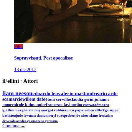
Film
Sopravvissuti. Post apocalisse
13 dic 2017
iFellini
·
Attori
liam neeson
edoardo leo
valerio mastandrea
riccardo
scamarcio
willem dafoe
toni servillo
claudia gerini
julianne
moore
nicole kidman
pierfrancesco favino
clint eastwood
marco
giallini
margherita buy
margot robbie
rocco papaleo
ben affleck
giuseppe
battiston
jude law
matt damon
meryl streep
robert de niro
stefano fresi
adam
driver
alessandro gassman
elio germano
Continua →