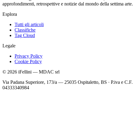
approfondimenti, retrospettive e notizie dal mondo della settima arte.
Esplora
Tutti gli articoli
Classifiche
Tag Cloud
Legale
Privacy Policy
Cookie Policy
©
2026
iFellini
—
MDAC srl
Via Padana Superiore, 173/a — 25035 Ospitaletto, BS
·
P.iva e C.F.
04333340984