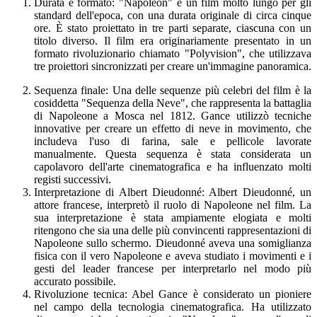
Durata e formato: "Napoleon" è un film molto lungo per gli
standard dell'epoca, con una durata originale di circa cinque
ore. È stato proiettato in tre parti separate, ciascuna con un
titolo diverso. Il film era originariamente presentato in un
formato rivoluzionario chiamato "Polyvision", che utilizzava
tre proiettori sincronizzati per creare un'immagine panoramica.
Sequenza finale: Una delle sequenze più celebri del film è la
cosiddetta "Sequenza della Neve", che rappresenta la battaglia
di Napoleone a Mosca nel 1812. Gance utilizzò tecniche
innovative per creare un effetto di neve in movimento, che
includeva l'uso di farina, sale e pellicole lavorate
manualmente. Questa sequenza è stata considerata un
capolavoro dell'arte cinematografica e ha influenzato molti
registi successivi.
Interpretazione di Albert Dieudonné: Albert Dieudonné, un
attore francese, interpretò il ruolo di Napoleone nel film. La
sua interpretazione è stata ampiamente elogiata e molti
ritengono che sia una delle più convincenti rappresentazioni di
Napoleone sullo schermo. Dieudonné aveva una somiglianza
fisica con il vero Napoleone e aveva studiato i movimenti e i
gesti del leader francese per interpretarlo nel modo più
accurato possibile.
Rivoluzione tecnica: Abel Gance è considerato un pioniere
nel campo della tecnologia cinematografica. Ha utilizzato